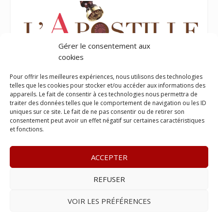
Gérer le consentement aux
cookies
Pour offrir les meilleures expériences, nous utilisons des technologies
telles que les cookies pour stocker et/ou accéder aux informations des
appareils. Le fait de consentir à ces technologies nous permettra de
traiter des données telles que le comportement de navigation ou les ID
uniques sur ce site. Le fait de ne pas consentir ou de retirer son
consentement peut avoir un effet négatif sur certaines caractéristiques
et fonctions.
ACCEPTER
REFUSER
© 2023
Le Legis
– www.lelegis.fr –
Zone Franche Cité Dillon
365 B rue Theodore
Tally, 97200 Fort-De-France
–
Tél :
06 90
VOIR LES PRÉFÉRENCES
25 89 84
– E-mail :
contact@lelegis.fr
–
Se désabonner