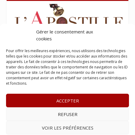
Gérer le consentement aux
cookies
Pour offrir les meilleures expériences, nous utilisons des technologies
telles que les cookies pour stocker et/ou accéder aux informations des
appareils. Le fait de consentir à ces technologies nous permettra de
traiter des données telles que le comportement de navigation ou les ID
uniques sur ce site. Le fait de ne pas consentir ou de retirer son
consentement peut avoir un effet négatif sur certaines caractéristiques
et fonctions.
ACCEPTER
REFUSER
© 2023
Le Legis
– www.lelegis.fr –
Zone Franche Cité Dillon
365 B rue Theodore
Tally, 97200 Fort-De-France
–
Tél :
06 90
VOIR LES PRÉFÉRENCES
25 89 84
– E-mail :
contact@lelegis.fr
–
Se désabonner