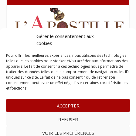
Gérer le consentement aux
cookies
Pour offrir les meilleures expériences, nous utilisons des technologies
telles que les cookies pour stocker et/ou accéder aux informations des
appareils. Le fait de consentir à ces technologies nous permettra de
traiter des données telles que le comportement de navigation ou les ID
uniques sur ce site. Le fait de ne pas consentir ou de retirer son
consentement peut avoir un effet négatif sur certaines caractéristiques
et fonctions.
ACCEPTER
REFUSER
© 2023
Le Legis
– www.lelegis.fr –
Zone Franche Cité Dillon
365 B rue Theodore
Tally, 97200 Fort-De-France
–
Tél :
06 90
VOIR LES PRÉFÉRENCES
25 89 84
– E-mail :
contact@lelegis.fr
–
Se désabonner