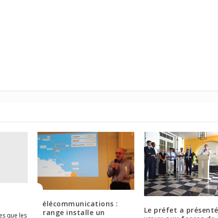
stre
Télécommunications :
Le préfet a présenté
es élus
Orange installe un
es que les