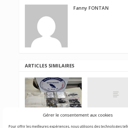
Fanny FONTAN
ARTICLES SIMILAIRES
Gérer le consentement aux cookies
Amazonie : la mini
Vers des mesures
des Outre-mer et d
renforcées contre le
Pour offrir les meilleures expériences, nous utilisons des technologies tell