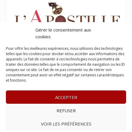
Gérer le consentement aux
cookies
Pour offrir les meilleures expériences, nous utilisons des technologies
telles que les cookies pour stocker et/ou accéder aux informations des
appareils. Le fait de consentir à ces technologies nous permettra de
traiter des données telles que le comportement de navigation ou les ID
uniques sur ce site. Le fait de ne pas consentir ou de retirer son
consentement peut avoir un effet négatif sur certaines caractéristiques
et fonctions.
ACCEPTER
REFUSER
© 2023
Le Legis
– www.lelegis.fr –
Zone Franche Cité Dillon
365 B rue Theodore
Tally, 97200 Fort-De-France
–
Tél :
06 90
VOIR LES PRÉFÉRENCES
25 89 84
– E-mail :
contact@lelegis.fr
–
Se désabonner