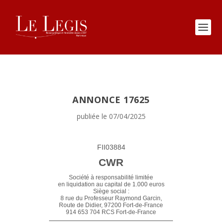
ANNONCE 17625
publiée le 07/04/2025
FII03884
CWR
Société à responsabilité limitée
en liquidation
au capital de 1.000 euros
Siège social :
8 rue du Professeur Raymond Garcin,
Route de Didier, 97200 Fort-de-France
914 653 704 RCS Fort-de-France