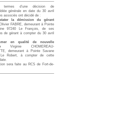
 termes d’une décision de
mblée générale en date du 30 avril
es associés ont décidé de :
stater la démission du gérant
Olivier FABRE, demeurant à Pointe
ine 97240 Le François, de ses
ns de gérant à compter du 30 avril
mer en qualité de nouvelle
ante
Virginie CHOMEREAU-
TE, demeurant à Pointe Savane
Le Robert, à compter de cette
ate.
ion sera faite au RCS de Fort-de-
.