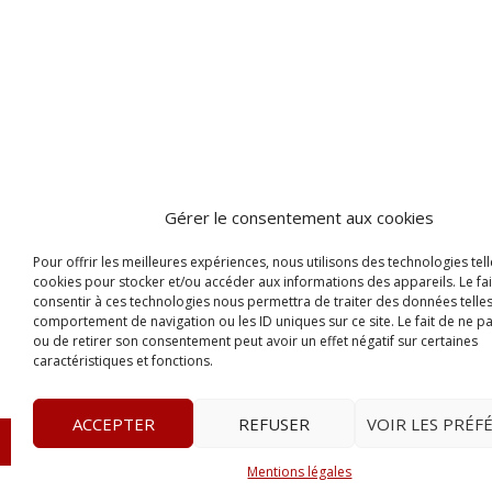
Gérer le consentement aux cookies
Pour offrir les meilleures expériences, nous utilisons des technologies tell
cookies pour stocker et/ou accéder aux informations des appareils. Le fai
consentir à ces technologies nous permettra de traiter des données telles
comportement de navigation ou les ID uniques sur ce site. Le fait de ne p
ou de retirer son consentement peut avoir un effet négatif sur certaines
caractéristiques et fonctions.
ACCEPTER
REFUSER
VOIR LES PRÉF
© 2023
Le Legis
– www.lelegis.fr –
Zone Franche Cité D
Mentions légales