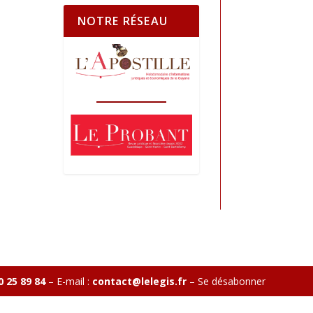
NOTRE RÉSEAU
0 25 89 84
– E-mail :
contact@lelegis.fr
–
Se désabonner