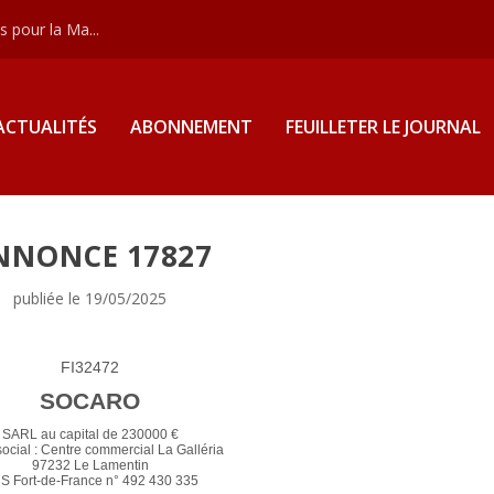
 pour la Ma...
ACTUALITÉS
ABONNEMENT
FEUILLETER LE JOURNAL
NNONCE 17827
publiée le 19/05/2025
FI32472
SOCARO
SARL au capital de 230000 €
ocial : Centre commercial La Galléria
97232 Le Lamentin
S Fort-de-France n° 492 430 335