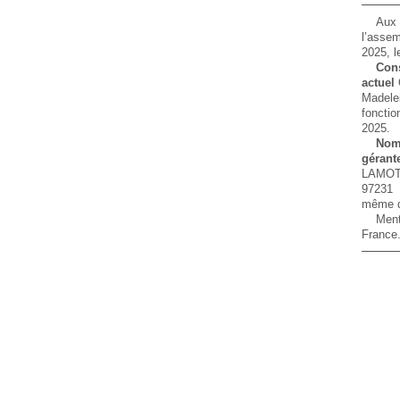
Aux
l’asse
2025, l
Con
actuel
Madele
fonctio
2025.
Nom
gér
LAMOT
97231 
même d
Ment
France