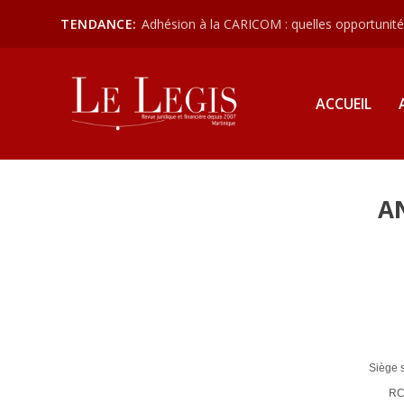
TENDANCE:
Adhésion à la CARICOM : quelles opportunités
ACCUEIL
A
Siège s
RC