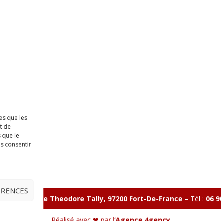
es que les
t de
 que le
as consentir
ÉRENCES
illon 365 B rue Theodore
Tally, 97200 Fort-De-France
–
Tél :
06 9
Réalisé avec ❤ par l’
Agence 4gency