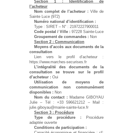
Section 1 : Identification de
l’acheteur
Nom complet de l’acheteur :
Ville de
Sainte Luce (972)
Numéro national d’identification :
Type : SIRET – N° : 21972227900011
Code postal / Ville :
97228 Sainte-Luce
Groupement de commandes :
Non
Section 2 : Communication
Moyens d’accès aux documents de la
consultation
Lien vers le profil d’acheteur :
https://www.marches-securises.fr
L’intégralité des documents de la
consultation se trouve sur le profil
d’acheteur :
Oui
Utilisation de moyens de
communication non communément
disponibles :
Non
Nom du contact :
Madame GIBOYAU
Julie – Tél : +33 596621212 – Mail :
julie.giboyau@mairie-sainte-luce.fr
Section 3 : Procédure
Type de procédure :
Procédure
adaptée ouverte
Conditions de participation :
Capacité économique et financière : cf: