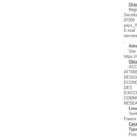
Org
Régi
Secrét
972
pays_I
E
secreta
.
Adre
Sit
https:/
Obj
A
ATTR
DESI
ECONO
DE
D’A
COMMU
RESEA
Lieu
Terr
France
Cara
Type
Proc