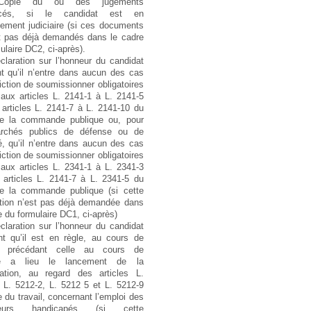
opie du ou des jugements
ncés, si le candidat est en
ement judiciaire (si ces documents
t pas déjà demandés dans le cadre
ulaire DC2, ci-après).
claration sur l’honneur du candidat
ant qu’il n’entre dans aucun des cas
diction de soumissionner obligatoires
aux articles L. 2141-1 à L. 2141-5
articles L. 2141-7 à L. 2141-10 du
e la commande publique ou, pour
rchés publics de défense ou de
é, qu’il n’entre dans aucun des cas
diction de soumissionner obligatoires
aux articles L. 2341-1 à L. 2341-3
 articles L. 2141-7 à L. 2341-5 du
e la commande publique (si cette
ation n’est pas déjà demandée dans
e du formulaire DC1, ci-après)
claration sur l’honneur du candidat
nt qu’il est en règle, au cours de
e précédant celle au cours de
lle a lieu le lancement de la
tation, au regard des articles L.
 L. 5212-2, L. 5212 5 et L. 5212-9
 du travail, concernant l’emploi des
illeurs handicapés (si cette