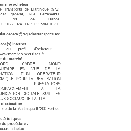
anisme acheteur
e Transports de Martinique (972),
ariat général, Rue Ferrements,
00 Fort de France,
SO3166_FRA. Tel : +33 596010250.
-mail :
riat.general@regiedestransports.mq
sse(s) internet
e du profil d’acheteur :
/www.marches-securises.fr
et du marché
CCORD CADRE MONO
IBUTAIRE EN VUE DE LA
GNATION D’UN OPERATEUR
MIQUE POUR LA REALISATION
S PRESTATIONS
CCOMPAGNEMENT A LA
NICATION DIGITALE SUR LES
UX SOCIAUX DE LA RTM
 d’exécution
itoire de la Martinique 97200 Fort-de-
ctéristiques
 de procédure :
édure adaptée.