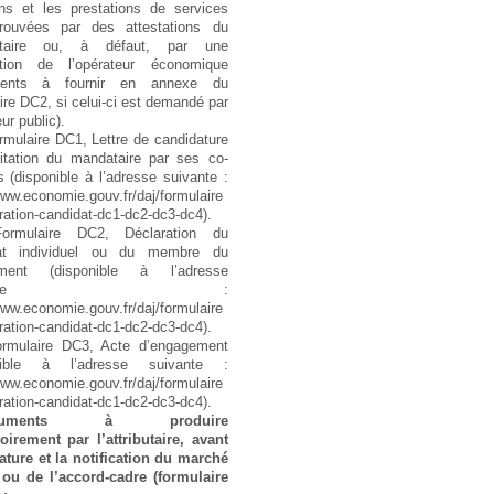
ons et les prestations de services
rouvées par des attestations du
nataire ou, à défaut, par une
ation de l’opérateur économique
ments à fournir en annexe du
ire DC2, si celui-ci est demandé par
ur public).
rmulaire DC1, Lettre de candidature
litation du mandataire par ses co-
ts (disponible à l’adresse suivante :
www.economie.gouv.fr/daj/formulaire
ration-candidat-dc1-dc2-dc3-dc4).
ormulaire DC2, Déclaration du
at individuel ou du membre du
ement (disponible à l’adresse
uivante :
www.economie.gouv.fr/daj/formulaire
ration-candidat-dc1-dc2-dc3-dc4).
rmulaire DC3, Acte d’engagement
onible à l’adresse suivante :
www.economie.gouv.fr/daj/formulaire
ration-candidat-dc1-dc2-dc3-dc4).
cuments à produire
oirement par l’attributaire, avant
ature et la notification du marché
 ou de l’accord-cadre (formulaire