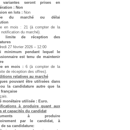
 variantes seront prises en
ération : Non
sion en lots :
Non
rée du marché ou délai
ution
e en mois : 21 (à compter de la
 notification du marché).
e limite de réception des
atures
redi 27 février 2026 – 12:00
ai minimum pendant lequel le
sionnaire est tenu de maintenir
re
ée en mois :
6 (à compter de la
mite de réception des offres).
itions relatives au marché
ues pouvant être utilisées dans
e ou la candidature autre que la
 française
çais.
é monétaire utilisée : Euro.
ifications à produire quant aux
s et capacités du candidat
cuments à produire
atoirement par le candidat, à
 de sa candidature: