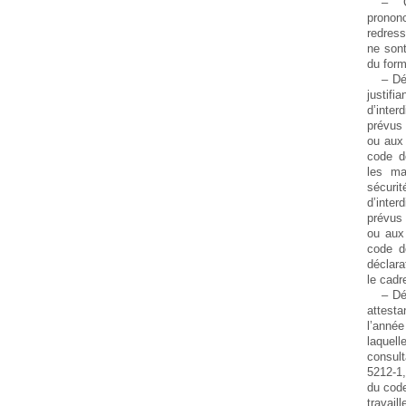
– C
prono
redress
ne son
du form
– Dé
justifi
d’inter
prévus 
ou aux 
code d
les ma
sécurit
d’inter
prévus 
ou aux
code d
déclar
le cadr
– Dé
attesta
l’anné
laque
consul
5212-1,
du code
trava