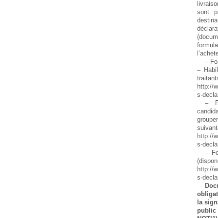
livrais
sont p
desti
déclar
(docu
formula
l’achete
– Fo
– Habi
traitan
http://
s-decla
– F
candid
group
s
http://
s-decla
– Fo
(disp
http://
s-decla
Do
obligat
la sign
public