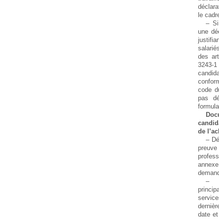
déclar
le cadr
– Si
une déc
justifi
salarié
des ar
3243-1 
candi
confor
code du
pas d
formula
Doc
candid
de l’ac
– Dé
preuve
profess
annexe 
demandé
– P
princip
servic
dernièr
date et