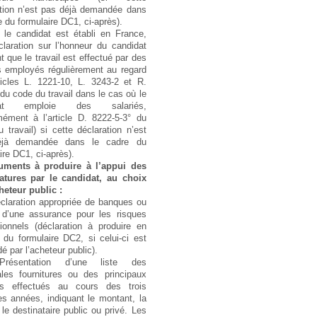
ation n’est pas déjà demandée dans
e du formulaire DC1, ci-après).
 le candidat est établi en France,
laration sur l’honneur du candidat
ant que le travail est effectué par des
s employés régulièrement au regard
ticles L. 1221-10, L. 3243-2 et R.
du code du travail dans le cas où le
dat emploie des salariés,
mément à l’article D. 8222-5-3° du
 travail) si cette déclaration n’est
éjà demandée dans le cadre du
ire DC1, ci-après).
uments à produire à l’appui des
atures par le candidat, au choix
heteur public :
claration appropriée de banques ou
 d’une assurance pour les risques
ionnels (déclaration à produire en
du formulaire DC2, si celui-ci est
 par l’acheteur public).
résentation d’une liste des
ales fournitures ou des principaux
es effectués au cours des trois
es années, indiquant le montant, la
 le destinataire public ou privé. Les