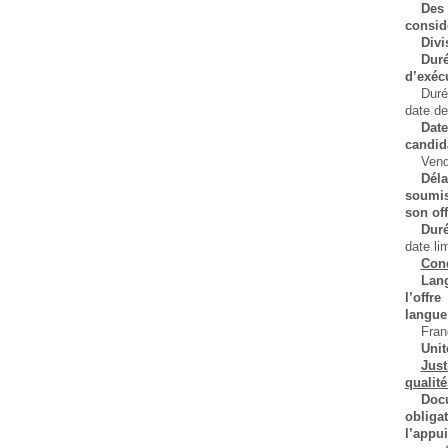
Des
consid
Divi
Du
d’exéc
Duré
date de
Dat
candid
Vend
Dél
soumis
son off
Dur
date li
Cond
Lang
l’offr
langue
Fran
Unit
Just
qualité
Do
oblig
l’appui