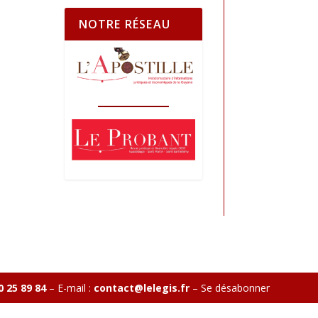
NOTRE RÉSEAU
0 25 89 84
– E-mail :
contact@lelegis.fr
–
Se désabonner