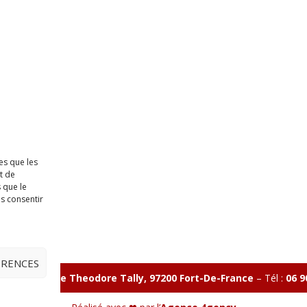
es que les
t de
 que le
as consentir
ÉRENCES
illon 365 B rue Theodore
Tally, 97200 Fort-De-France
–
Tél :
06 9