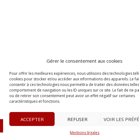
Gérer le consentement aux cookies
Pour offrir les meilleures expériences, nous utilisons des technologies tell
cookies pour stocker et/ou accéder aux informations des appareils. Le fai
consentir à ces technologies nous permettra de traiter des données telles
comportement de navigation ou les ID uniques sur ce site. Le fait de ne p
ou de retirer son consentement peut avoir un effet négatif sur certaines
caractéristiques et fonctions.
ACCEPTER
REFUSER
VOIR LES PRÉF
© 2023
Le Legis
– www.lelegis.fr –
Zone Franche Cité D
Mentions légales