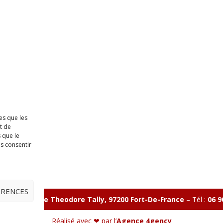
es que les
t de
 que le
as consentir
ÉRENCES
illon 365 B rue Theodore
Tally, 97200 Fort-De-France
–
Tél :
06 9
Réalisé avec ❤ par l’
Agence 4gency