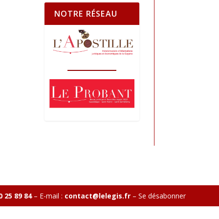
NOTRE RÉSEAU
0 25 89 84
– E-mail :
contact@lelegis.fr
–
Se désabonner