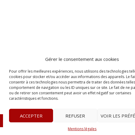
Gérer le consentement aux cookies
Pour offrir les meilleures expériences, nous utilisons des technologies tell
cookies pour stocker et/ou accéder aux informations des appareils. Le fai
consentir à ces technologies nous permettra de traiter des données telles
comportement de navigation ou les ID uniques sur ce site. Le fait de ne p
ou de retirer son consentement peut avoir un effet négatif sur certaines
caractéristiques et fonctions.
ACCEPTER
REFUSER
VOIR LES PRÉF
© 2023
Le Legis
– www.lelegis.fr –
Zone Franche Cité D
Mentions légales