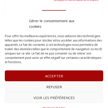
Gérer le consentement aux
cookies
Pour offrir les meilleures expériences, nous utilisons des technologies
telles que les cookies pour stocker et/ou accéder aux informations des
appareils. Le fait de consentir à ces technologies nous permettra de
traiter des données telles que le comportement de navigation ou les ID
uniques sur ce site. Le fait de ne pas consentir ou de retirer son
consentement peut avoir un effet négatif sur certaines caractéristiques
et fonctions.
ACCEPTER
REFUSER
© 2023
Le Legis
– www.lelegis.fr –
Zone Franche Cité Dillon
365 B rue Theodore
Tally, 97200 Fort-De-France
–
Tél :
06 90
VOIR LES PRÉFÉRENCES
25 89 84
– E-mail :
contact@lelegis.fr
–
Se désabonner