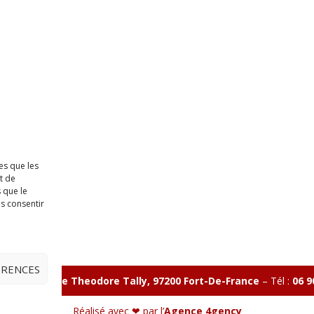
es que les
t de
 que le
as consentir
ÉRENCES
illon 365 B rue Theodore
Tally, 97200 Fort-De-France
–
Tél :
06 9
Réalisé avec ❤ par l’
Agence 4gency