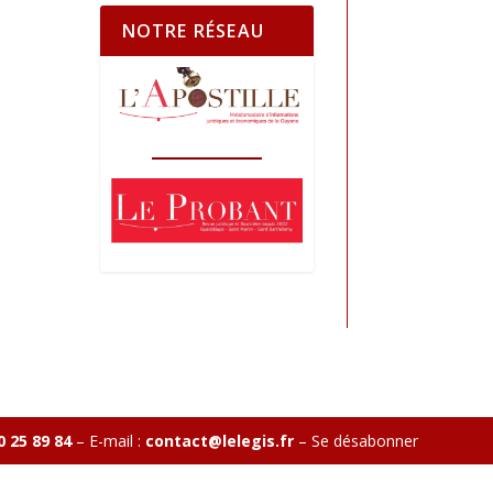
NOTRE RÉSEAU
0 25 89 84
– E-mail :
contact@lelegis.fr
–
Se désabonner