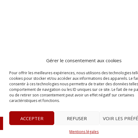
Gérer le consentement aux cookies
Pour offrir les meilleures expériences, nous utilisons des technologies tell
cookies pour stocker et/ou accéder aux informations des appareils. Le fai
consentir à ces technologies nous permettra de traiter des données telles
comportement de navigation ou les ID uniques sur ce site. Le fait de ne p
ou de retirer son consentement peut avoir un effet négatif sur certaines
caractéristiques et fonctions.
ACCEPTER
REFUSER
VOIR LES PRÉF
© 2023
Le Legis
– www.lelegis.fr –
Zone Franche Cité D
Mentions légales