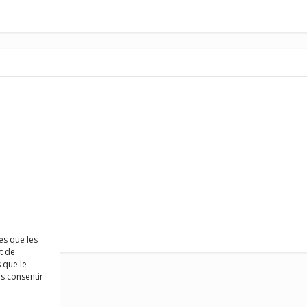
es que les
t de
 que le
as consentir