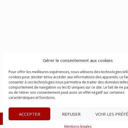
Gérer le consentement aux cookies
Pour offrir les meilleures expériences, nous utilisons des technologies tell
cookies pour stocker et/ou accéder aux informations des appareils. Le fai
consentir à ces technologies nous permettra de traiter des données telles
comportement de navigation ou les ID uniques sur ce site. Le fait de ne p
ou de retirer son consentement peut avoir un effet négatif sur certaines
caractéristiques et fonctions.
ACCEPTER
REFUSER
VOIR LES PRÉF
© 2023
Le Legis
– www.lelegis.fr –
Zone Franche Cité D
Mentions légales