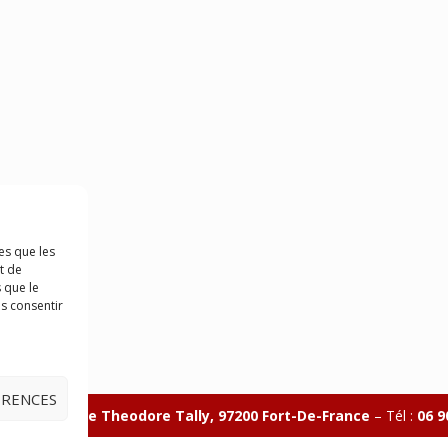
es que les
t de
 que le
as consentir
ÉRENCES
illon 365 B rue Theodore
Tally, 97200 Fort-De-France
–
Tél :
06 9